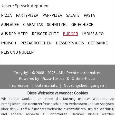
Unsere Speisekategorien:
PIZZA
PARTYPIZZA
PAN-PIZZA
SALATE
PASTA
AUFLÄUFE
CIABATTAS
SCHNITZEL
GRIECHISCH
AUS DEM MEER
REISGERICHTE
BURGER
IMBISS & CO.
INDISCH
PIZZABRÖTCHEN
DESSERTS & EIS
GETRÄNKE
REIS UND NUDELN
Copyright © 2008 - 2026 • Alle Rechte vorbehalten
Powered by
Pizza-Taxi.de
&
Online-Pizza
Impressum
|
Datenschutz
|
Nutzungsbedingungen
|
Cookie-Hinweis
Diese Webseite verwendet Cookies
Wir nutzen Cookies, um Ihnen die Nutzung unserer Webseite zu
ermöglichen, die Benutzerfreundlichkeit zu verbessern und um Analysen
über den Zugriff auf unserer Webseite durchzuführen, um die Werbung
und andere Aspekte zu optimieren. Darüber hinaus werden