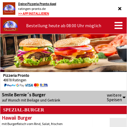
Deine Pizzeria Pronto-App!
ratingen-pronto.de
>> APP INSTALLIEREN
Bestellung heute ab 08:00 Uhr möglich
Pizzeria Pronto
40878 Ratingen
Smile Bernie´s Burger
weitere
Speisen
auf Wunsch mit Beilage und Getränk
SPEZIAL-BURGER
Hawaii Burger
mit Burgerfleisch vom Rind, Salat, frischen